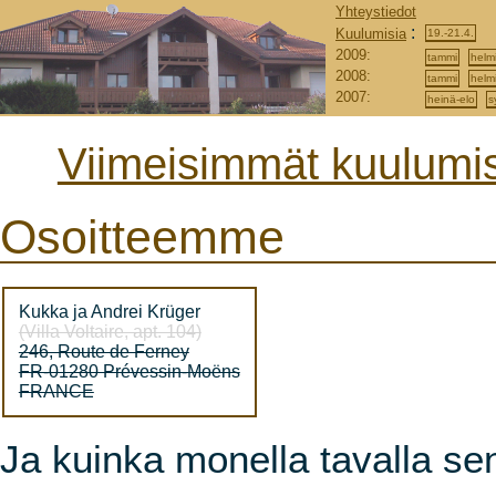
Yhteystiedot
:
Kuulumisia
19.-21.4.
2009:
tammi
helm
2008:
tammi
helm
2007:
heinä-elo
s
Viimeisimmät kuulumis
Osoitteemme
Kukka ja Andrei Krüger
(Villa Voltaire, apt. 104)
246, Route de Ferney
FR-01280 Prévessin-Moëns
FRANCE
Ja kuinka monella tavalla sen 