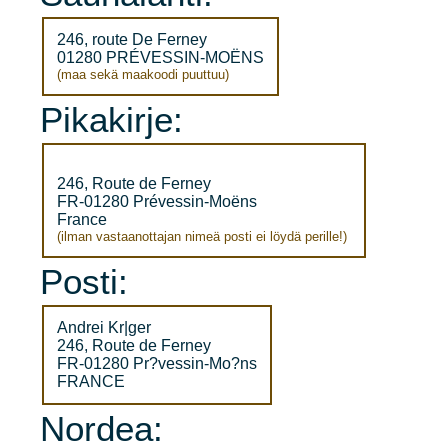
246, route De Ferney
01280 PRÉVESSIN-MOËNS
(maa sekä maakoodi puuttuu)
Pikakirje:
246, Route de Ferney
FR-01280 Prévessin-Moëns
France
(ilman vastaanottajan nimeä posti ei löydä perille!)
Posti:
Andrei Kr|ger
246, Route de Ferney
FR-01280 Pr?vessin-Mo?ns
FRANCE
Nordea: