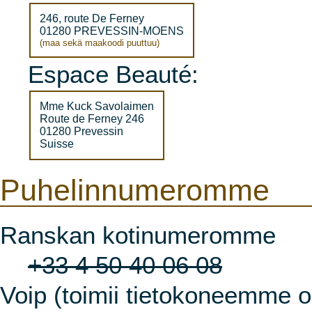
246, route De Ferney
01280 PREVESSIN-MOENS
(maa sekä maakoodi puuttuu)
Espace Beauté:
Mme Kuck Savolaimen
Route de Ferney 246
01280 Prevessin
Suisse
Puhelinnumeromme
Ranskan kotinumeromme
+33 4 50 40 06 08
Voip (toimii tietokoneemme ol