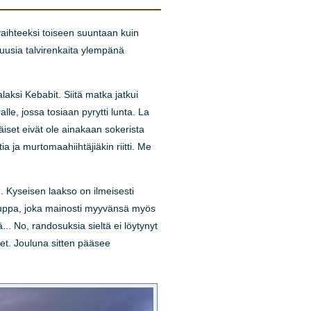
aihteeksi toiseen suuntaan kuin
 uusia talvirenkaita ylempänä
si Kebabit. Siitä matka jatkui
lle, jossa tosiaan pyrytti lunta. La
äiset eivät ole ainakaan sokerista
a ja murtomaahiihtäjiäkin riitti. Me
n. Kyseisen laakso on ilmeisesti
ukauppa, joka mainosti myyvänsä myös
... No, randosuksia sieltä ei löytynyt
et. Jouluna sitten pääsee