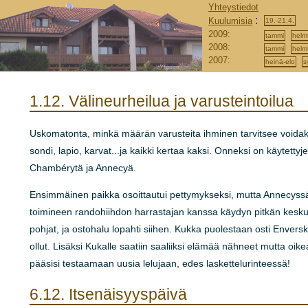
Yhteystiedot
:
Kuulumisia
19.-21.4.
2009:
tammi
helm
2008:
tammi
helm
2007:
heinä-elo
s
1.12.
Välineurheilua ja varusteintoilua
Uskomatonta, minkä määrän varusteita ihminen tarvitsee voidaksee
sondi, lapio, karvat...ja kaikki kertaa kaksi. Onneksi on käytetty
Chambérytä ja Annecyä.
Ensimmäinen paikka osoittautui pettymykseksi, mutta Annecyssä
toimineen randohiihdon harrastajan kanssa käydyn pitkän keskus
pohjat, ja ostohalu lopahti siihen. Kukka puolestaan osti Enverski
ollut. Lisäksi Kukalle saatiin saaliiksi elämää nähneet mutta oike
pääsisi testaamaan uusia lelujaan, edes laskettelurinteessä!
6.12.
Itsenäisyyspäivä