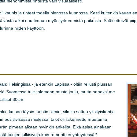
ia hienommista rinteistä vain visuaalisesti.
oli kaunis ja rinteet todella hienossa kunnossa. Kesti kuitenkin kauan e
ivästä alkoi nauttimaan myös jyrkemmistä paikoista. Sääli etteivät piippa
telurinne niiden käyttöön.
 Helsingissä - ja etenkin Lapissa - oltiin reilusti plussan
Etelä-Suomessa tulisi olemaan musta joulu, mutta onneksi me
lliset 30cm.
 katsoo täysin turistin silmin, silmiin sattuu yksityiskohtia
in positiivisessa mielessä, talot oli rakennettu muutamia
märän pimeän aikaan hyvinkin ankeilta. Eikä asiaa ainakaan
estä talojen julkisivuja kuin remonttien yhteydessä?