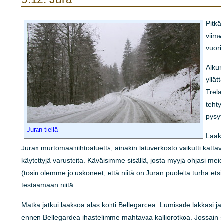
Pitk
viim
vuor
Alku
yllät
Trel
teht
pysy
Juran tiellä
Laaks
Juran murtomaahiihtoaluetta, ainakin latuverkosto vaikutti katta
käytettyjä varusteita. Käväisimme sisällä, josta myyjä ohjasi meid
(tosin olemme jo uskoneet, että niitä on Juran puolelta turha
testaamaan niitä.
Matka jatkui laaksoa alas kohti Bellegardea. Lumisade lakkasi j
ennen Bellegardea ihastelimme mahtavaa kalliorotkoa. Jossain sie