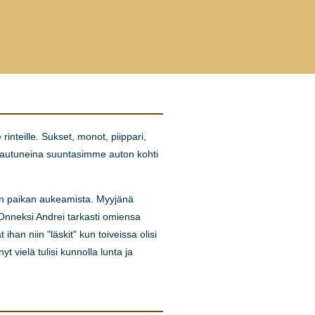
nteille. Sukset, monot, piippari,
rustautuneina suuntasimme auton kohti
en paikan aukeamista. Myyjänä
Onneksi Andrei tarkasti omiensa
han niin "läskit" kun toiveissa olisi
 vielä tulisi kunnolla lunta ja