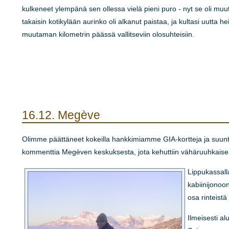
kulkeneet ylempänä sen ollessa vielä pieni puro - nyt se oli m
takaisin kotikylään aurinko oli alkanut paistaa, ja kultasi uutta
muutaman kilometrin päässä vallitseviin olosuhteisiin.
16.12.
Megève
Olimme päättäneet kokeilla hankkimiamme GIA-kortteja ja suunta
kommenttia Megèven keskuksesta, jota kehuttiin vähäruuhkaisena
Lippukassalla
kabiinijonoo
osa rinteistä 
Ilmeisesti al