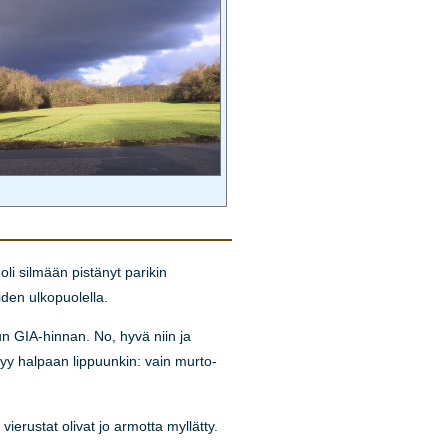
i silmään pistänyt parikin
den ulkopuolella.
tun GIA-hinnan. No, hyvä niin ja
syy halpaan lippuunkin: vain murto-
ierustat olivat jo armotta myllätty.