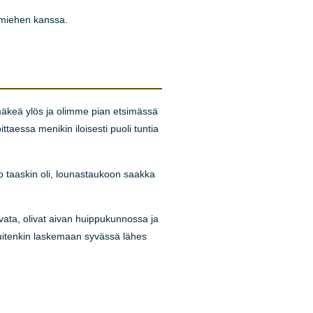
amiehen kanssa.
 mäkeä ylös ja olimme pian etsimässä
ittaessa menikin iloisesti puoli tuntia
to taaskin oli, lounastaukoon saakka
 avata, olivat aivan huippukunnossa ja
 kuitenkin laskemaan syvässä lähes