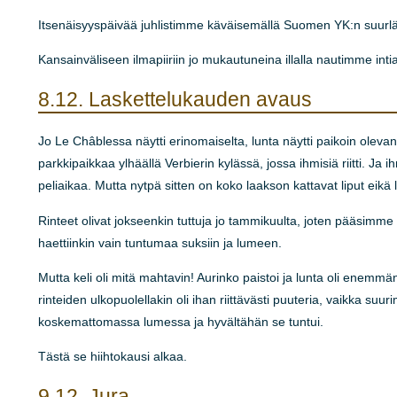
Itsenäisyyspäivää juhlistimme käväisemällä Suomen YK:n suurl
Kansainväliseen ilmapiiriin jo mukautuneina illalla nautimme inti
8.12.
Laskettelukauden avaus
Jo Le Châblessa näytti erinomaiselta, lunta näytti paikoin ole
parkkipaikkaa ylhäällä Verbierin kylässä, jossa ihmisiä riitti. Ja i
peliaikaa. Mutta nytpä sitten on koko laakson kattavat liput eikä
Rinteet olivat jokseenkin tuttuja jo tammikuulta, joten pääsimme
haettiinkin vain tuntumaa suksiin ja lumeen.
Mutta keli oli mitä mahtavin! Aurinko paistoi ja lunta oli enemmä
rinteiden ulkopuolellakin oli ihan riittävästi puuteria, vaikka 
koskemattomassa lumessa ja hyvältähän se tuntui.
Tästä se hiihtokausi alkaa.
9.12.
Jura