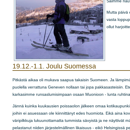
Saimme nautt
Mutta päivä 
vasta loppupä
ollut harjoit
19.12.-1.1.
Joulu Suomessa
Pitkästä aikaa oli mukava saapua takaisin Suomeen. Ja lämpimään:
puolella verrattuna Geneven nollaan tai jopa pakkasasteisiin. 
karkasimme runsaslumisimpaan osaan Muonioon - lunta ruhtinaa
Jännä kuinka kuukausien poissaolon jälkeen omaa kotikaupunkiakin
joihin ei asuessaan ole kiinnittänyt edes huomiota. Eikä aina kov
väripilkkuja lukuunottamatta tummista sävyistä ja ne näyttivät 
pelastanut niiden järjestelmällinen likaisuus - eikö Helsingissä p