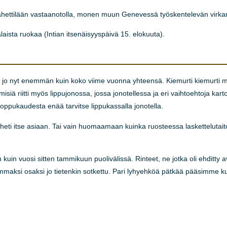
ähettilään vastaanotolla, monen muun Genevessä työskentelevän virk
alaista ruokaa (Intian itsenäisyyspäivä 15. elokuuta).
van jo nyt enemmän kuin koko viime vuonna yhteensä. Kiemurti kiemurti
hmisiä riitti myös lippujonossa, jossa jonotellessa ja eri vaihtoehtoja karto
 loppukaudesta enää tarvitse lippukassalla jonotella.
 heti itse asiaan. Tai vain huomaamaan kuinka ruosteessa laskettelutai
n kuin vuosi sitten tammikuun puolivälissä. Rinteet, ne jotka oli ehditty
suurimmaksi osaksi jo tietenkin sotkettu. Pari lyhyehköä pätkää pääsimme