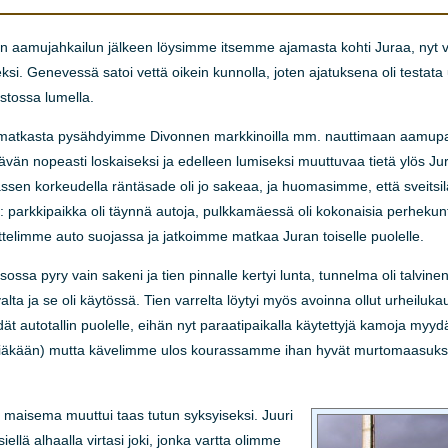
än aamujahkailun jälkeen löysimme itsemme ajamasta kohti Juraa, nyt v
eksi. Genevessä satoi vettä oikein kunnolla, joten ajatuksena oli testata
istossa lumella.
matkasta pysähdyimme Divonnen markkinoilla mm. nauttimaan aamupalak
tävän nopeasti loskaiseksi ja edelleen lumiseksi muuttuvaa tietä ylös Jura
assen korkeudella räntäsade oli jo sakeaa, ja huomasimme, että sveitsil
y: parkkipaikka oli täynnä autoja, pulkkamäessä oli kokonaisia perhekunti
ttelimme auto suojassa ja jatkoimme matkaa Juran toiselle puolelle.
ossa pyry vain sakeni ja tien pinnalle kertyi lunta, tunnelma oli talvine
valta ja se oli käytössä. Tien varrelta löytyi myös avoinna ollut urheil
ät autotallin puolelle, eihän nyt paraatipaikalla käytettyjä kamoja myydä
 etsiäkään) mutta kävelimme ulos kourassamme ihan hyvät murtomaasuks
a maisema muuttui taas tutun syksyiseksi. Juuri
llä alhaalla virtasi joki, jonka vartta olimme