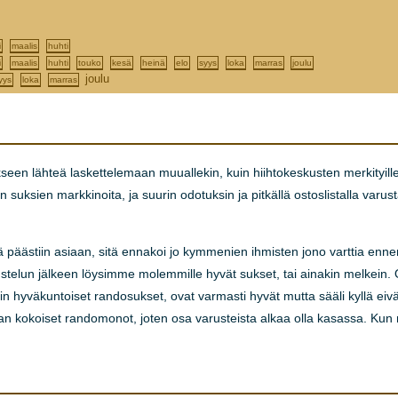
i
maalis
huhti
i
maalis
huhti
touko
kesä
heinä
elo
syys
loka
marras
joulu
joulu
yys
loka
marras
n lähteä laskettelemaan muuallekin, kuin hiihtokeskusten merkityille ri
jen suksien markkinoita, ja suurin odotuksin ja pitkällä ostoslistalla va
 päästiin asiaan, sitä ennakoi jo kymmenien ihmisten jono varttia enn
telun jälkeen löysimme molemmille hyvät sukset, tai ainakin melkein. 
n hyväkuntoiset randosukset, ovat varmasti hyvät mutta sääli kyllä eivät i
an kokoiset randomonot, joten osa varusteista alkaa olla kasassa. Kun nyt