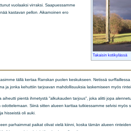
uuttunut vuolaaksi virraksi. Saapuessamme
 heinää kastavan pellon. Aikamoinen ero
Takaisin kotikylässä
simme tällä kertaa Ranskan puolen keskukseen. Netissä surffaillessa ol
 ja jonka kehuttiin tarjoavan mahdollisuuksia laskemiseen myös rintei
 aiheutti pientä ihmetystä "alkukauden tarjous", joka alitti jopa alenne
n odottelemaan. Siinä sitten alueen karttaa tutkiessamme selvisi myös 
ja hisseistä oli auki.
ueen parhaimmat paikat olivat vielä kiinni, koska tämän alueen rinteiden v