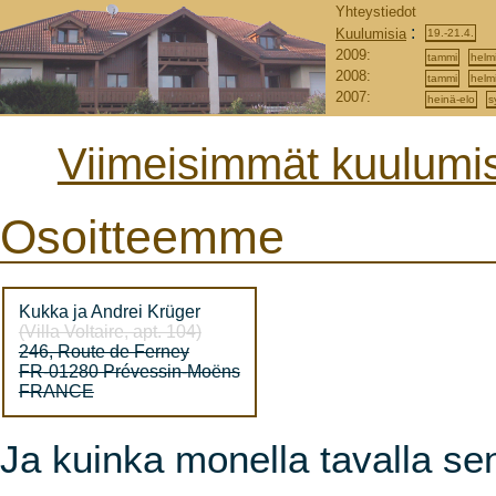
Yhteystiedot
:
Kuulumisia
19.-21.4.
2009:
tammi
helm
2008:
tammi
helm
2007:
heinä-elo
s
Viimeisimmät kuulumis
Osoitteemme
Kukka ja Andrei Krüger
(Villa Voltaire, apt. 104)
246, Route de Ferney
FR-01280 Prévessin-Moëns
FRANCE
Ja kuinka monella tavalla sen 