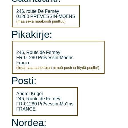
246, route De Ferney
01280 PRÉVESSIN-MOËNS
(maa sekä maakoodi puuttuu)
Pikakirje:
246, Route de Ferney
FR-01280 Prévessin-Moëns
France
(ilman vastaanottajan nimeä posti ei löydä perille!)
Posti:
Andrei Kr|ger
246, Route de Ferney
FR-01280 Pr?vessin-Mo?ns
FRANCE
Nordea: