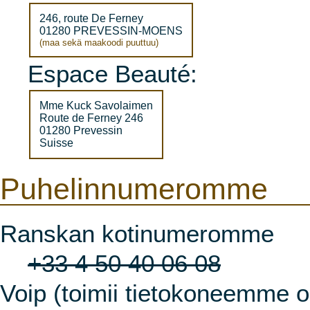
246, route De Ferney
01280 PREVESSIN-MOENS
(maa sekä maakoodi puuttuu)
Espace Beauté:
Mme Kuck Savolaimen
Route de Ferney 246
01280 Prevessin
Suisse
Puhelinnumeromme
Ranskan kotinumeromme
+33 4 50 40 06 08
Voip (toimii tietokoneemme ol