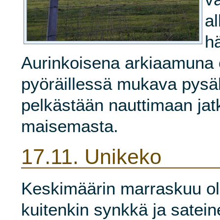
a
h
Aurinkoisena arkiaamuna o
pyöräillessä mukava pysä
pelkästään nauttimaan jat
maisemasta.
17.11.
Unikeko
Keskimäärin marraskuu ol
kuitenkin synkkä ja satein