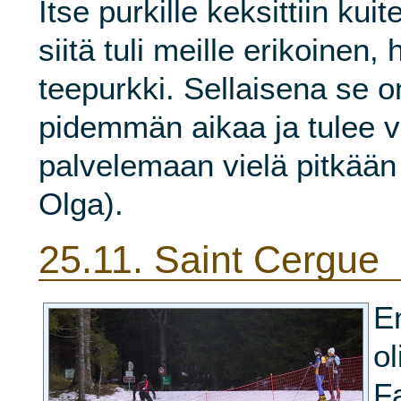
Itse purkille keksittiin kui
siitä tuli meille erikoinen,
teepurkki. Sellaisena se on
pidemmän aikaa ja tulee 
palvelemaan vielä pitkään 
Olga).
25.11.
Saint Cergue
E
ol
Fa