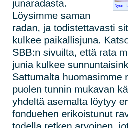
junaradasta.
Nyon - 
Löysimme saman
radan, ja todistettavasti s
kulkee paikallisjuna. Kat
SBB:n sivuilta, että rata 
junia kulkee sunnuntaisink
Sattumalta huomasimme m
puolen tunnin mukavan k
yhdeltä asemalta löytyy e
fonduehen erikoistunut rav
todella retken arvoinen, j