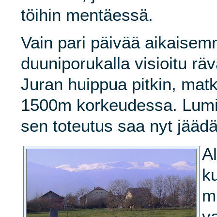
töihin mentäessä.
Vain pari päivää aikaisemm
duuniporukalla visioitu rä
Juran huippua pitkin, matka
1500m korkeudessa. Lumi "
sen toteutus saa nyt jääd
A
k
m
va