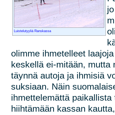
jo
m
o
Luistelutyyliä Ranskassa
k
olimme ihmetelleet laajoja
keskellä ei-mitään, mutta n
täynnä autoja ja ihmisiä 
suksiaan. Näin suomalaise
ihmettelemättä paikallista
hiihtämään kassan kautta,