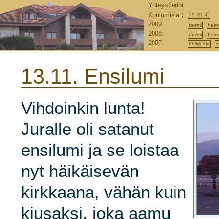
Yhteystiedot
:
Kuulumisia
19.-21.4.
2009:
tammi
helm
2008:
tammi
helm
2007:
heinä-elo
s
13.11.
Ensilumi
Vihdoinkin lunta!
Juralle oli satanut
ensilumi ja se loistaa
nyt häikäisevän
kirkkaana, vähän kuin
kiusaksi, joka aamu