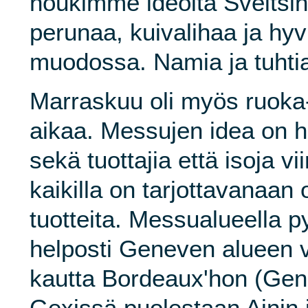
noukimme ideoita Sveitsin 
perunaa, kuivalihaa ja hyv
muodossa. Namia ja tuhti
Marraskuu oli myös ruoka-
aikaa. Messujen idea on h
sekä tuottajia että isoja vi
kaikilla on tarjottavanaa
tuotteita. Messualueella 
helposti Geneven alueen 
kautta Bordeaux'hon (Gen
Gexissä puolestaan Ainin 