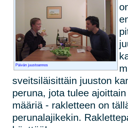
o
e
p
j
ka
m
Päivän juustoannos
sveitsiläisittäin juuston k
peruna, jota tulee ajoittain
määriä - rakletteen on täll
perunalajikekin. Raklettepa