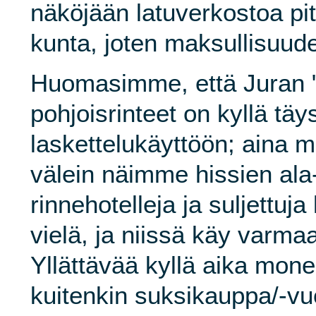
näköjään latuverkostoa pitä
kunta, joten maksullisuu
Huomasimme, että Juran 
pohjoisrinteet on kyllä täys
laskettelukäyttöön; aina 
välein näimme hissien ala
rinnehotelleja ja suljettuj
vielä, ja niissä käy varma
Yllättävää kyllä aika mone
kuitenkin suksikauppa/-vu