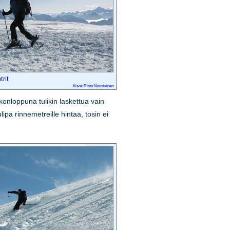
rit
Kuva: Risto Nousiainen
onloppuna tulikin laskettua vain
lipa rinnemetreille hintaa, tosin ei