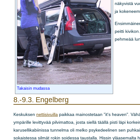
näkyvistä vu
ja kokeneemm
Ensimmäinen 
peitti kiviko
pehmeää lunt
Takaisin mudassa
8.-9.3.
Engelberg
Keskuksen
nettisivuilla
paikkaa mainostetaan "it's heaven". Vähän 
ympärille levittyvää pilvimattoa, josta siellä täällä pisti läpi ko
karusellikabiinissa tunnelma oli melko psykedeelinen sen puhkai
sokaistessa silmät rokin soidessa taustalla. Hissin yläasemalta 