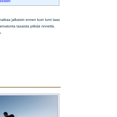
skellen
atkaa jalkaisin ennen kuin lumi taas
kematonta tasaista pitkää rinnettä,
s.