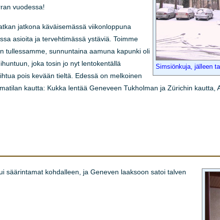
rran vuodessa!
tkan jatkona käväisemässä viikonloppuna
ssa asioita ja tervehtimässä ystäviä. Toimme
n tullessamme, sunnuntaina aamuna kapunki oli
huntuun, joka tosin jo nyt lentokentällä
Simsiönkuja, jälleen ta
ihtua pois kevään tieltä. Edessä on melkoinen
lmatilan kautta: Kukka lentää Geneveen Tukholman ja Zürichin kautta, A
sui säärintamat kohdalleen, ja Geneven laaksoon satoi talven