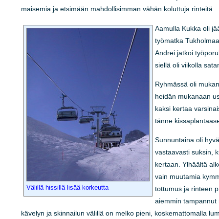
maisemia ja etsimään mahdollisimman vähän koluttuja rinteitä.
Aamulla Kukka oli jä
työmatka Tukholmaan
Andrei jatkoi työpor
siellä oli viikolla sa
Ryhmässä oli mukana 
heidän mukanaan uska
kaksi kertaa varsinai
tänne kissaplantaase
Sunnuntaina oli hyvä 
vastaavasti suksin,
kertaan. Ylhäältä al
vain muutamia kymmen
Välillä hissillä lisää korkeutta
tottumus ja rinteen p
aiemmin tampannut ri
kävelyn ja skinnailun välillä on melko pieni, koskemattomalla l