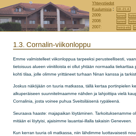
Yhteystiedot
:
Kuulumisia
19.-21.4.
2009:
tammi
helm
2008:
tammi
helm
2007:
heinä-elo
s
1.3.
Cornalin-viikonloppu
Emme valmistelleet viikonloppua tarpeeksi perusteellisesti, vaan 
tietoisuus alueen viinitiloista ei ollut yhtään normaalia tiekartt
kohti tilaa, jolle olimme yrittäneet turhaan Ninan kanssa ja tarkist
Joskus näköjään on tuuria matkassa, tällä kertaa portinpielen k
alkuperäiseen suunnitelmaamme nähden ja lahjoittipa vielä kaup
Cornalinia, josta voinee puhua Sveitsiläisenä rypäleenä.
Seuraava haaste: majapaikan löytäminen. Tarkoituksenamme oli 
mitään ei löytyisi, ajaisimme lauantai-illalla takaisin Geneveen.
Kun kerran tuuria oli matkassa, niin lähdimme luottavaisesti nous