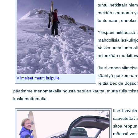
tuntui hetkittäin hie
meidän seuraama yksi
tuntumaan, onneksi he
Ylöspäin hiihtäessä tu
mahdollisia laskulinjo
Vaikka uutta lunta ol
mitenkään merkittävä,
Juuri ennen viimeis
kääntyä puskemaan uu
Viimeiset metrit huipulle
reittiä Bec de Bosson
päätimme menomatkalla nousta satulan kautta, mutta tulla toista 
koskemattomalta.
Itse Tsavoli
saavutettavis
sitoa reppun
mäessä vasta