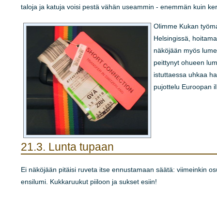
taloja ja katuja voisi pestä vähän useammin - enemmän kuin ke
Olimme Kukan työma
Helsingissä, hoitama
näköjään myös lume
peittynyt ohueen lumi
istuttaessa uhkaa ha
pujottelu Euroopan i
21.3.
Lunta tupaan
Ei näköjään pitäisi ruveta itse ennustamaan säätä: viimeinkin o
ensilumi. Kukkaruukut piiloon ja sukset esiin!