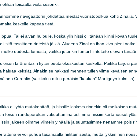
 olihan toisaalta vielä sesonki.
nnoimme navigaattorin johdattaa meidät vuoristopolkua kohti Zinalia. Vä
mmalta keskelle kapeaa tietä.
pua. Tai ei aivan huipulle, koska ylin hissi oli tänään kiinni kovan tuule
irteli sitä tasoittaen rinteistä jälkiä. Alueena Zinal on ihan kiva pieni no
a melko uudesta lumesta, vaikka jotenkin tuntui hiihtotaito olevan tänään
n oloisen la Brentazin kylän puutalokeskustan keskeltä. Paikka tarjosi p
tavaa haluaa keksiä). Ainakin se hakkasi mennen tullen viime keväisen a
inen Cornalin (vaikkakin olikin peräisin "kaukaa" Martignyn kulmilta).
ikka oli yhtä mutakenttää, ja hissille laskeva rinnekin oli melkoisen mu
 joten toisen randoporukan vakuuttamina ostimme hissiin kertanousut ylös
hissin jälkeen olimme viimein ylhäällä ja suuntasimme nenämme pois ri
rattuna ei voi puhua tasamaalla hiihtämisestä, mutta lykkiminen nousu