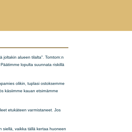
ä joltakin alueen tilalta". Tomtom:n
. Päätimme lopulta suunnata riskillä
uppamies olikin, tuplasi ostoksemme
e myös käsiimme kauan etsimämme
leet etukäteen varmistaneet. Jos
n siellä, vaikka tällä kertaa huoneen