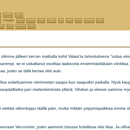
i
maalis
huhti
maalis
i
huhti
touko
kesä
heinä
elo
syys
loka
marras
joulu
yys
loka
marras
joulu
olimme jälleen kerran matkalla kohti Valais'ta tarkoituksena "ostaa viini
aa parempi, se ei uskaltanut osoittaa laaksosta ensimmäistäkään viinitilaa
aa, josko se tällä kertaa olisi auki.
elloa soiteltuamme viinimestari saapui kun saapuikin paikalla. Hyvä ka
anpäällisiksi pari mielenkiintoista ylläriä. Vihdoin ja viimein saimm
viettää viikonloppu täällä päin, mutta mitään yöpymispaikkaa emme ol
emaan Vercoriniin; josko aiemmin tutussa hotellissa olisi tilaa. Ja oliha