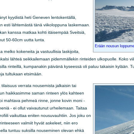
änyt kyydistä heti Geneven lentokentällä,
 esti lähtemästä tänä viikoloppuna laskemaan.
ukan kanssa matkaa kohti itäisempää Sveitsiä,
tanut 50-60cm uutta lunta.
Erään nousun loppumet
melko kokeneita ja vastuullisia laskijoita,
lsi lähteä seikkailemaan pidemmällekin rinteiden ulkopuolle. Koko viik
silla rinteillä, kumpanakin päivänä kyseessä oli paluu takaisin kylään. Tu
ja tultukaan etsimään.
tilaisuus verrata nousemista jalkaisin tai
 kun haikkasimme saman rinteen ylös kahteen
koi mahtava pehmeä rinne, jonne kovin moni -
iä - ei ollut vaivautunut urheilemaan. Taitaa
rofiili vaikuttaa eniten nousuvauhtiin. Jos joku on
nteeseen valmiit hyvät askeleet, niin ero
umella tuntuu suksilla nouseminen olevan ehkä