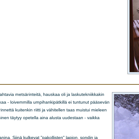
tavia metsärinteitä, hauskaa oli ja laskutekniikkakin
liikaa - loivemmilla umpihankipätkillä ei tuntunut pääsevän
että kuitenkin riitti ja vähitellen taas muistui mieleen
minen täytyy opetella aina alusta uudestaan - vaikka
ina. Siinä kulkevat "pakollisten" lapion, sondin ja