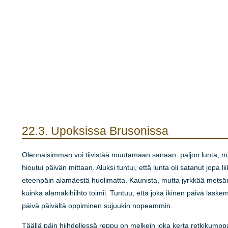
22.3.
Upoksissa Brusonissa
Olennaisimman voi tiivistää muutamaan sanaan: paljon lunta, mah
hioutui päivän mittaan. Aluksi tuntui, että lunta oli satanut jopa 
eteenpäin alamäestä huolimatta. Kaunista, mutta jyrkkää metsärinn
kuinka alamäkihiihto toimii. Tuntuu, että joka ikinen päivä laske
päivä päivältä oppiminen sujuukin nopeammin.
Täällä päin hiihdellessä reppu on melkein joka kerta retkikumppan