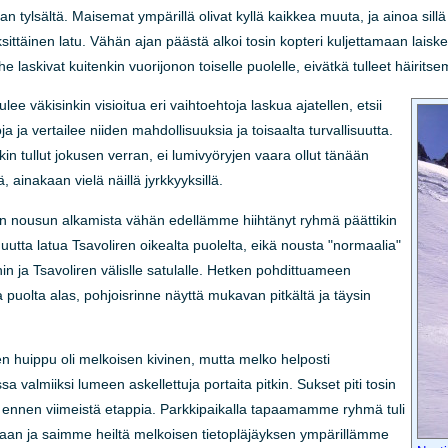
man tylsältä. Maisemat ympärillä olivat kyllä kaikkea muuta, ja ainoa sillä
ttäinen latu. Vähän ajan päästä alkoi tosin kopteri kuljettamaan laiskem
 laskivat kuitenkin vuorijonon toiselle puolelle, eivätkä tulleet häirit
lee väkisinkin visioitua eri vaihtoehtoja laskua ajatellen, etsii
ja ja vertailee niiden mahdollisuuksia ja toisaalta turvallisuutta.
ikin tullut jokusen verran, ei lumivyöryjen vaara ollut tänään
 ainakaan vielä näillä jyrkkyyksillä.
en nousun alkamista vähän edellämme hiihtänyt ryhmä päättikin
tta latua Tsavoliren oikealta puolelta, eikä nousta "normaalia"
in ja Tsavoliren välislle satulalle. Hetken pohdittuameen
puolta alas, pohjoisrinne näyttä mukavan pitkältä ja täysin
ren huippu oli melkoisen kivinen, mutta melko helposti
sa valmiiksi lumeen askellettuja portaita pitkin. Sukset piti tosin
 ennen viimeistä etappia. Parkkipaikalla tapaamamme ryhmä tuli
an ja saimme heiltä melkoisen tietopläjäyksen ympärillämme