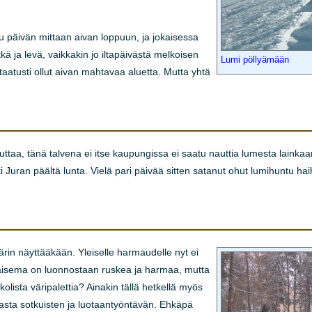
ttu päivän mittaan aivan loppuun, ja jokaisessa
tkä ja levä, vaikkakin jo iltapäivästä melkoisen
Lumi pöllyämään
 taatusti ollut aivan mahtavaa aluetta. Mutta yhtä
ttaa, tänä talvena ei itse kaupungissa ei saatu nauttia lumesta lainkaan
 Juran päältä lunta. Vielä pari päivää sitten satanut ohut lumihuntu haih
ärin näyttääkään. Yleiselle harmaudelle nyt ei
 maisema on luonnostaan ruskea ja harmaa, mutta
lista väripalettia? Ainakin tällä hetkellä myös
asta sotkuisten ja luotaantyöntävän. Ehkäpä