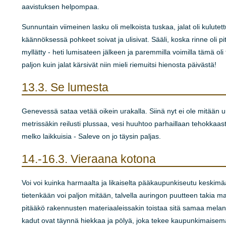
aavistuksen helpompaa.
Sunnuntain viimeinen lasku oli melkoista tuskaa, jalat oli kulute
käännöksessä pohkeet soivat ja ulisivat. Sääli, koska rinne oli pi
myllätty - heti lumisateen jälkeen ja paremmilla voimilla tämä oli
paljon kuin jalat kärsivät niin mieli riemuitsi hienosta päivästä!
13.3.
Se lumesta
Genevessä sataa vetää oikein urakalla. Siinä nyt ei ole mitään uu
metrissäkin reilusti plussaa, vesi huuhtoo parhaillaan tehokkaasti
melko laikkuisia - Saleve on jo täysin paljas.
14.-16.3.
Vieraana kotona
Voi voi kuinka harmaalta ja likaiselta pääkaupunkiseutu keskimä
tietenkään voi paljon mitään, talvella auringon puutteen takia
pitääkö rakennusten materiaaleissakin toistaa sitä samaa melanko
kadut ovat täynnä hiekkaa ja pölyä, joka tekee kaupunkimaisem