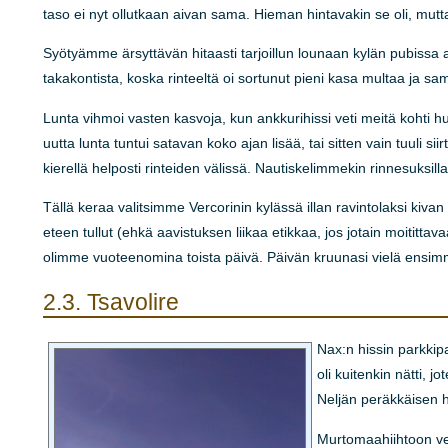
taso ei nyt ollutkaan aivan sama. Hieman hintavakin se oli, mutta
Syötyämme ärsyttävän hitaasti tarjoillun lounaan kylän pubissa a
takakontista, koska rinteeltä oi sortunut pieni kasa multaa ja sa
Lunta vihmoi vasten kasvoja, kun ankkurihissi veti meitä kohti huip
uutta lunta tuntui satavan koko ajan lisää, tai sitten vain tuuli si
kierellä helposti rinteiden välissä. Nautiskelimmekin rinnesuksill
Tällä keraa valitsimme Vercorinin kylässä illan ravintolaksi kiva
eteen tullut (ehkä aavistuksen liikaa etikkaa, jos jotain moitit
olimme vuoteenomina toista päivä. Päivän kruunasi vielä ensimmä
2.3.
Tsavolire
Nax:n hissin parkkipa
oli kuitenkin nätti,
Neljän peräkkäisen 
Murtomaahiihtoon ver