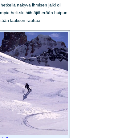
 hetkellä näkyvä ihmisen jälki oli
pia heli-ski hiihtäjiä erään huipun
semään laakson rauhaa.