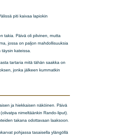
lissä piti kaivaa lapiokin
n takia. Päivä oli pilvinen, mutta
tkelma, jossa on paljon mahdollisuuksia
 täysin kateissa.
arasta tartaria mitä tähän saakka on
nnoksen, jonka jälkeen kummatkin
taisen ja hiekkaisen näköinen. Päivä
 (olivatpa nimeltäänkin Rando-liput).
nteiden takana odottavaan laaksoon.
karvat pohjassa tasaisella ylängöllä