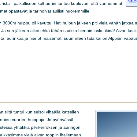
Nauti
orista - paikalliseen kulttuuriin tuntuu kuuluvan, että vanhemmat
at opastavat ja tarinoivat auliisti nuoremmille.
3000m huippu oli kavuttu! Heti huipun jälkeen piti vielä vähän jatkaa m
n. Ja sen jälkeen alkoi ehkä tähän saakka hienoin lasku ikinä! Aivan kos
a, aurinkoa ja hienot maisemat, suunnilleen tätä kai on Alppien vapau
siltä tuntui kun seisoi ylhäällä katsellen
rkeimpien vuorten huippuja. Jo pyörivässä
stessa yhtäkkiä pilvikerroksen ja auringon
haikkasimme vielä aivan toppiin ihailemaan