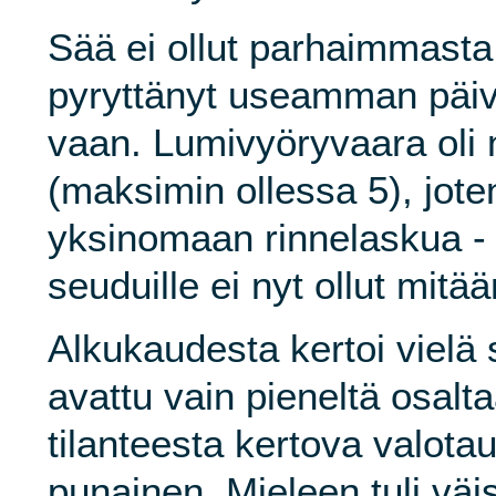
Sää ei ollut parhaimmasta 
pyryttänyt useamman päivä
vaan. Lumivyöryvaara oli n
(maksimin ollessa 5), joten
yksinomaan rinnelaskua - 
seuduille ei nyt ollut mitä
Alkukaudesta kertoi vielä 
avattu vain pieneltä osalt
tilanteesta kertova valotau
punainen. Mieleen tuli väi