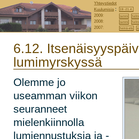
Yhteystiedot
:
Kuulumisia
19.-21.4.
2009:
tammi
helm
2008:
tammi
helm
2007:
heinä-elo
s
6.12.
Itsenäisyyspäi
lumimyrskyssä
Olemme jo
useamman viikon
seuranneet
mielenkiinnolla
lumiennustuksia ja -