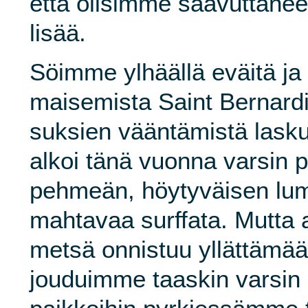
että olisimme saavuttanee
lisää.
Söimme ylhäällä eväitä j
maisemista Saint Bernard
suksien vääntämistä lask
alkoi tänä vuonna varsin p
pehmeän, höytyväisen lum
mahtavaa surffata. Mutta 
metsä onnistuu yllättämää
jouduimme taaskin varsin m