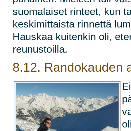
suomalaiset rinteet, kun t
keskimittaista rinnettä l
Hauskaa kuitenkin oli, ete
reunustoilla.
8.12.
Randokauden 
E
p
v
ol