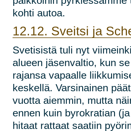
paikkoihin pyrkiessämme ta
kohti autoa.
12.12.
Sveitsi ja Sc
Svetisistä tuli nyt viimei
alueen jäsenvaltio, kun s
rajansa vapaalle liikkumi
keskellä. Varsinainen päätö
vuotta aiemmin, mutta nä
ennen kuin byrokratian (ja 
hitaat rattaat saatiin pyör