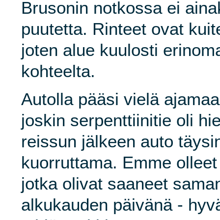
Brusonin notkossa ei aina
puutetta. Rinteet ovat kuit
joten alue kuulosti erinom
kohteelta.
Autolla pääsi vielä ajama
joskin serpenttiinitie oli h
reissun jälkeen auto täysi
kuorruttama. Emme olleet
jotka olivat saaneet sama
alkukauden päivänä - hyvä 