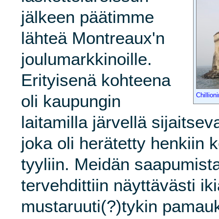
jälkeen päätimme
lähteä Montreaux'n
joulumarkkinoille.
Erityisenä kohteena
oli kaupungin
Chillion
laitamilla järvellä sijaitsev
joka oli herätetty henkiin 
tyyliin. Meidän saapumis
tervehdittiin näyttävästi ik
mustaruuti(?)tykin pamauks