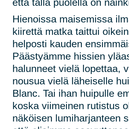
että tällä puolella on näin
Hienoissa maisemissa il
kiirettä matka taittui oike
helposti kauden ensimmäis
Päästyämme hissien ylä
halunneet vielä lopettaa,
nousua vielä läheiselle hu
Blanc. Tai ihan huipulle 
koska viimeinen rutistus ol
näköisen lumiharjanteen s