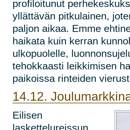
profiloitunut perhekeskuks
yllättävän pitkulainen, jot
paljon aikaa. Emme ehtine
haikata kuin kerran kunnol
ulkopuolelle, luonnonsujel
tehokkaasti leikkimisen 
paikoissa rinteiden vierusto
14.12.
Joulumarkkina
Eilisen
laskettelureissun