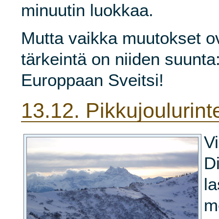
minuutin luokkaa.
Mutta vaikka muutokset ova
tärkeintä on niiden suunta
Europpaan Sveitsi!
13.12.
Pikkujoulurinte
Vi
D
la
me