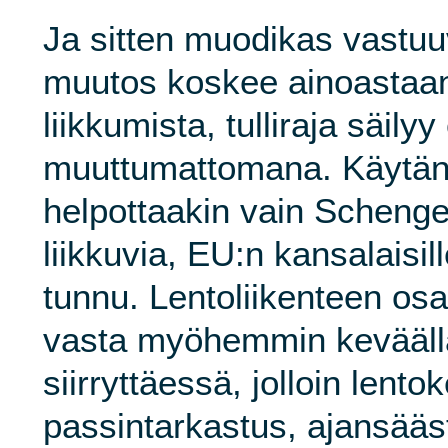
Ja sitten muodikas vastu
muutos koskee ainoastaan
liikkumista, tulliraja säily
muuttumattomana. Käytä
helpottaakin vain Scheng
liikkuvia, EU:n kansalaisil
tunnu. Lentoliikenteen osa
vasta myöhemmin keväällä
siirryttäessä, jolloin lento
passintarkastus, ajansää