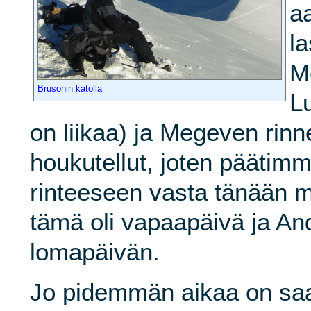
a
l
M
Brusonin katolla
Lu
on liikaa) ja Megeven rinne
houkutellut, joten päätimm
rinteeseen vasta tänään m
tämä oli vapaapäivä ja And
lomapäivän.
Jo pidemmän aikaa on saa