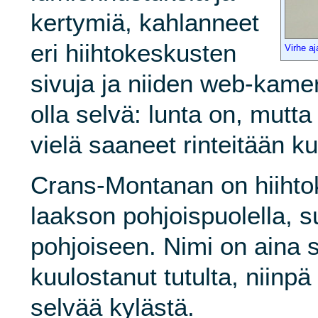
kertymiä, kahlanneet
eri hiihtokeskusten
Virhe aj
sivuja ja niiden web-kamer
olla selvä: lunta on, mutta
vielä saaneet rinteitään k
Crans-Montanan on hiihto
laakson pohjoispuolella, s
pohjoiseen. Nimi on aina si
kuulostanut tutulta, niin
selvää kylästä.