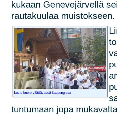
kukaan Genevejärvellä sei
rautakuulaa muistokseen.
Li
to
v
p
ar
p
Lucia-kuoro yllättävässä kaupungissa
s
tuntumaan jopa mukavalta