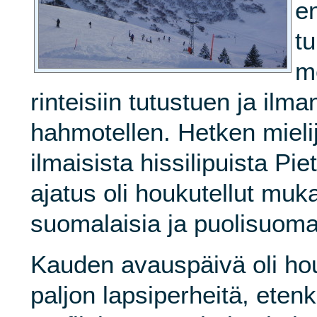
e
t
m
rinteisiin tutustuen ja ilm
hahmotellen. Hetken mielij
ilmaisista hissilipuista Pi
ajatus oli houkutellut muka
suomalaisia ja puolisuomal
Kauden avauspäivä oli hou
paljon lapsiperheitä, eten