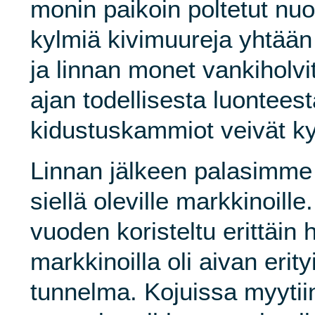
monin paikoin poltetut nuo
kylmiä kivimuureja yhtää
ja linnan monet vankiholvi
ajan todellisesta luontees
kidustuskammiot veivät kyl
Linnan jälkeen palasimme 
siellä oleville markkinoil
vuoden koristeltu erittäin h
markkinoilla oli aivan eri
tunnelma. Kojuissa myytiin