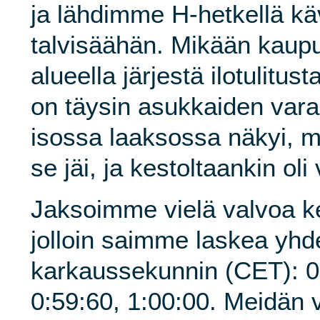
ja lähdimme H-hetkellä k
talvisäähän. Mikään kaupun
alueella järjestä ilotulitus
on täysin asukkaiden varas
isossa laaksossa näkyi, m
se jäi, ja kestoltaankin oli
Jaksoimme vielä valvoa k
jolloin saimme laskea yhd
karkaussekunnin (CET): 0:
0:59:60, 1:00:00. Meidän vi