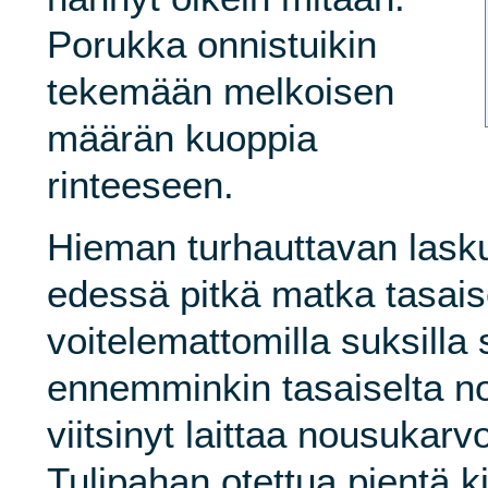
Porukka onnistuikin
tekemään melkoisen
määrän kuoppia
rinteeseen.
Hieman turhauttavan laskun
edessä pitkä matka tasaise
voitelemattomilla suksilla 
ennemminkin tasaiselta no
viitsinyt laittaa nousukarv
Tulipahan otettua pientä kis