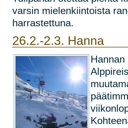
varsin mielenkiintoista ra
harrastettuna.
26.2.-2.3.
Hanna
Hannan 
Alppirei
muutama
päätimm
viikonlo
Kohteen