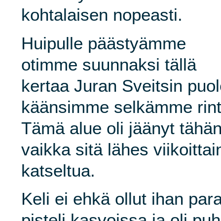
kohtalaisen nopeasti.
Huipulle päästyämme
otimme suunnaksi tällä
kertaa Juran Sveitsin puo
käänsimme selkämme rinte
Tämä alue oli jäänyt tähä
vaikka sitä lähes viikoittai
katseltua.
Keli ei ehkä ollut ihan par
pisteli kasvoissa ja oli pu