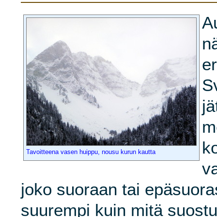
A
nä
e
Sv
j
m
k
Tavoitteena vasen huippu, nousu kurun kautta
v
joko suoraan tai epäsuoras
suurempi kuin mitä suost