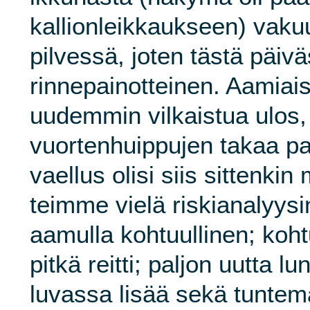
kallionleikkaukseen) vakuu
pilvessä, joten tästä päivä
rinnepainotteinen. Aamiaise
uudemmin vilkaistua ulos, 
vuortenhuippujen takaa pai
vaellus olisi siis sittenki
teimme vielä riskianalyys
aamulla kohtuullinen; koh
pitkä reitti; paljon uutta lu
luvassa lisää sekä tuntem