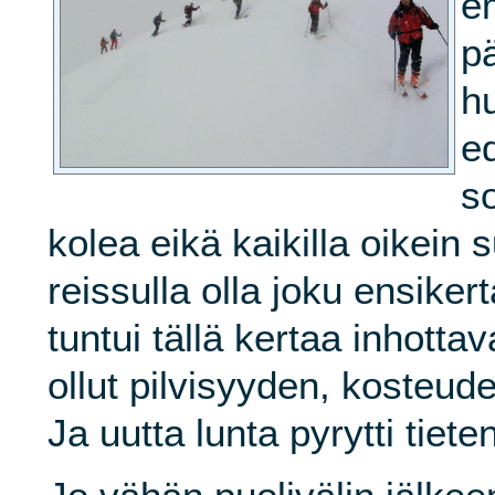
e
p
h
e
so
kolea eikä kaikilla oikein s
reissulla olla joku ensiker
tuntui tällä kertaa inhottav
ollut pilvisyyden, kosteude
Ja uutta lunta pyrytti tiete