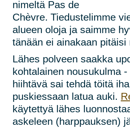
nimeltä Pas de
Chèvre. Tiedustelimme viel
alueen oloja ja saimme hy
tänään ei ainakaan pitäis
Lähes polveen saakka upot
kohtalainen nousukulma 
hiihtävä sai tehdä töitä ih
puskiessaan latua auki.
R
käytettyä lähes luonnosta
askeleen (harppauksen) jä