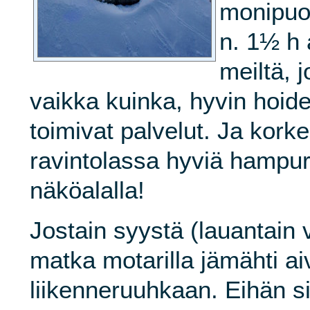
monipuol
n. 1½ h
meiltä, 
vaikka kuinka, hyvin hoidet
toimivat palvelut. Ja kor
ravintolassa hyviä hampur
näköalalla!
Jostain syystä (lauantain 
matka motarilla jämähti ai
liikenneruuhkaan. Eihän si