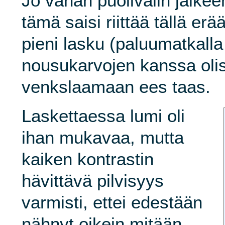
Jo vähän puolivälin jälkeen
tämä saisi riittää tällä erä
pieni lasku (paluumatkalla
nousukarvojen kanssa olis
venkslaamaan ees taas.
Laskettaessa lumi oli
ihan mukavaa, mutta
kaiken kontrastin
hävittävä pilvisyys
varmisti, ettei edestään
nähnyt oikein mitään.