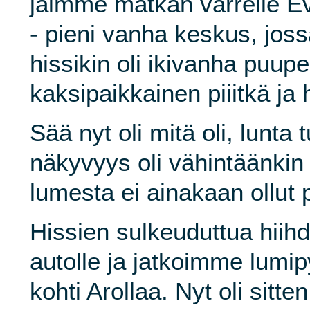
jäimme matkan varrelle 
- pieni vanha keskus, jo
hissikin oli ikivanha puup
kaksipaikkainen piiitkä ja h
Sää nyt oli mitä oli, lunta t
näkyvyys oli vähintäänkin
lumesta ei ainakaan ollut 
Hissien sulkeuduttua hiih
autolle ja jatkoimme lumi
kohti Arollaa. Nyt oli sitt