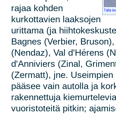
rajaa kohden
Tällä ti
kurkottavien laaksojen
urittama (ja hiihtokeskust
Bagnes (Verbier, Bruson)
(Nendaz), Val d'Hérens (Na
d'Anniviers (Zinal, Griment
(Zermatt), jne. Useimpien
pääsee vain autolla ja kor
rakennettuja kiemurtelevia
vuoristoteitä pitkin; ajami