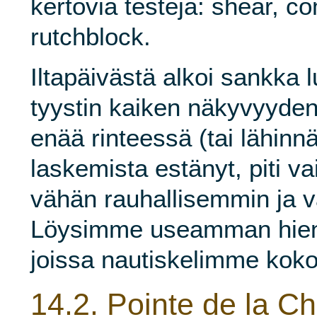
kertovia testejä: shear, c
rutchblock.
Iltapäivästä alkoi sankka l
tyystin kaiken näkyvyyden
enää rinteessä (tai lähinnä
laskemista estänyt, piti 
vähän rauhallisemmin ja v
Löysimme useamman hien
joissa nautiskelimme koko
14.2.
Pointe de la C