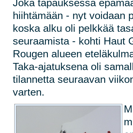
Joka tapauksessa epämäär
hiihtämään - nyt voidaan 
koska alku oli pelkkää tas
seuraamista - kohti Haut Gi
Rougen alueen eteläkulma
Taka-ajatuksena oli samal
tilannetta seuraavan viikon
varten.
Mu
m