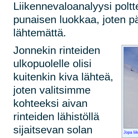
Liikennevaloanalyysi poltte
punaisen luokkaa, joten p
lähtemättä.
Jonnekin rinteiden
ulkopuolelle olisi
kuitenkin kiva lähteä,
joten valitsimme
kohteeksi aivan
rinteiden lähistöllä
sijaitsevan solan
Jopa lii