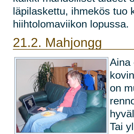
läpilaskettu, ihmekös tuo k
hiihtolomaviikon lopussa.
21.2.
Mahjongg
Aina 
kovin
on m
renno
hyväl
Tai 