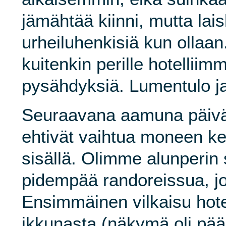
jämähtää kiinni, mutta lais
urheiluhenkisiä kun ollaa
kuitenkin perille hotelliim
pysähdyksiä. Lumentulo ja
Seuraavana aamuna päivä
ehtivät vaihtua moneen ke
sisällä. Olimme alunperin 
pidempää randoreissua, jos
Ensimmäinen vilkaisu hot
ikkunasta (näkymä oli pää