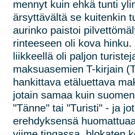
mennyt kuin ehkä tunti yli
ärsyttävältä se kuitenkin t
aurinko paistoi pilvettömäl
rinteeseen oli kova hinku. 
liikkeellä oli paljon turistej
maksuasemien T-kirjain (
hankittava etäluettava ma
jotain samaa kuin suomen
"Tänne" tai "Turisti" - ja jo
erehdyksensä huomattuaan
viime tingassa, blokaten k