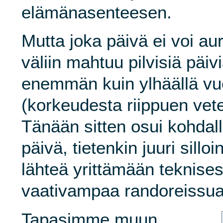
elämänasenteesen.
Mutta joka päivä ei voi au
väliin mahtuu pilvisiä päi
enemmän kuin ylhäällä vuor
(korkeudesta riippuen vet
Tänään sitten osui kohdall
päivä, tietenkin juuri silloi
lähteä yrittämään teknise
vaativampaa randoreissua
Tapasimme muun