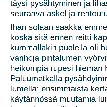
täysi pysähtyminen ja liha
seuraava askel ja rentout
Ihan solaan saakka emme
koska sitä ennen reitti ka
kummallakin puolella oli
vanhoja pintalumen vyörym
heikompia rupesi hieman h
Paluumatkalla pysähdyimm
lumella: ensimmäistä ker
käytännössä muutamia lum