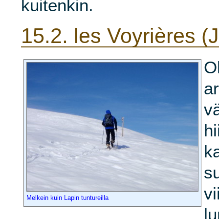
kuitenkin.
15.2.
les Voyrières (J
Ol
ar
vä
hi
k
s
vi
Melkein kuin Lapin tuntureilla
lu