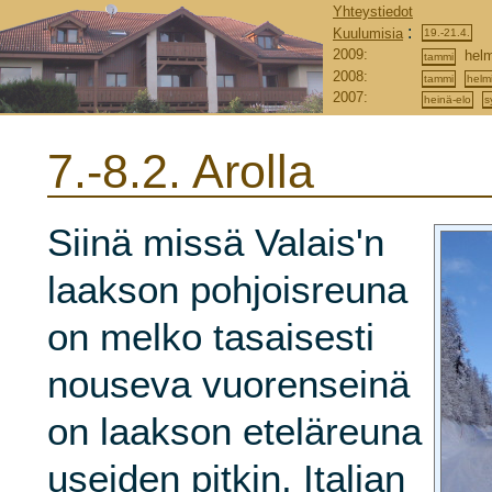
Yhteystiedot
:
Kuulumisia
19.-21.4.
2009:
helm
tammi
2008:
tammi
helm
2007:
heinä-elo
s
7.-8.2.
Arolla
Siinä missä Valais'n
laakson pohjoisreuna
on melko tasaisesti
nouseva vuorenseinä
on laakson eteläreuna
useiden pitkin, Italian