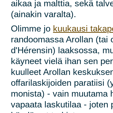
aikaa ja malttia, sekä talve
(ainakin varalta).
Olimme jo
kuukausi takap
randoomassa Arollan (tai o
d'Hérensin) laaksossa, mu
käyneet vielä ihan sen pe
kuulleet Arollan keskukse
offarilaskijoiden paratiisi (
monista) - vain muutama hi
vapaata laskutilaa - joten