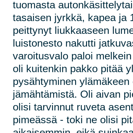
tuomasta autonkäsittelyta
tasaisen jyrkkä, kapea ja 1
peittynyt liukkaaseen lum
luistonesto nakutti jatkuva
varoitusvalo paloi melkei
oli kuitenkin pakko pitää y
pysähtyminen ylämäkeen o
jämähtämistä. Oli aivan pie
olisi tarvinnut ruveta ase
pimeässä - toki ne olisi pi
aikaisemmin, eikä suinkaa