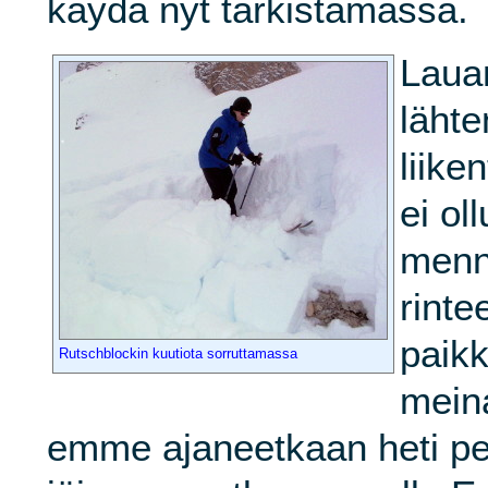
käydä nyt tarkistamassa.
Laua
lähte
liike
ei ol
menn
rint
paikk
Rutschblockin kuutiota sorruttamassa
meina
emme ajaneetkaan heti pe