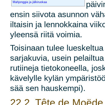
päivi
Mahjonggia ja jälkiruokaa
ensin siivota asunnon väh
iltaisin ja lennokkaina vii
yleensä riitä voimia.
Toisinaan tulee lueskeltua k
sarjakuvia, usein pelailtua
rutiineja tietokoneella, jo
kävelylle kylän ympäristö
sää sen hauskempi).
22.2.
Tête de Moëde