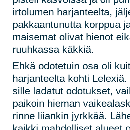
irtolumen harjanteelta, jälj
pakkaantunutta korppua ja
maisemat olivat hienot eik
ruuhkassa käkkiä.
Ehkä odotetuin osa oli kui
harjanteelta kohti Lelexiä.
sille ladatut odotukset, va
paikoin hieman vaikealasku
rinne liiankin jyrkkää. Lä
kaikki mahdolliset alueet ol