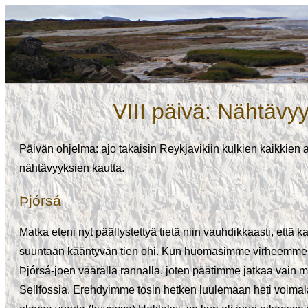
VIII päivä: Nähtävy
Päivän ohjelma: ajo takaisin Reykjavikiin kulkien kaikkien 
nähtävyyksien kautta.
Þjórsá
Matka eteni nyt päällystettyä tietä niin vauhdikkaasti, ett
suuntaan kääntyvän tien ohi. Kun huomasimme virheemme, o
Þjórsá-joen väärällä rannalla, joten päätimme jatkaa vain 
Sellfossia. Erehdyimme tosin hetken luulemaan heti voimal