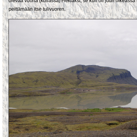
olevaa vuorta (kuvassa) Heklaksi, se kun oli juuri oikeassa
peittämään itse tulivuoren.