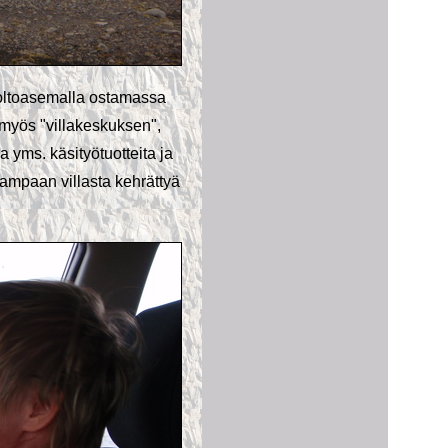
uoltoasemalla ostamassa
 myös "villakeskuksen",
a yms. käsityötuotteita ja
lampaan villasta kehrättyä