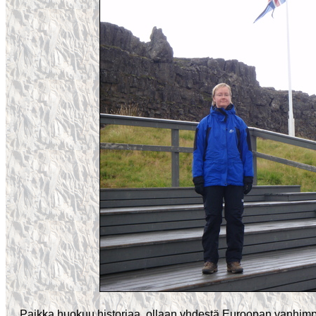
Paikka huokuu historiaa, ollaan yhdestä Euroopan vanhimp