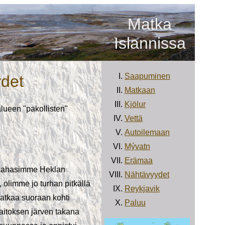
Matka
Islannissa
Saapuminen
ydet
Matkaan
Kjölur
alueen "pakollisten"
Vettä
Autoilemaan
Mývatn
Erämaa
ä kaahasimme Heklan
Nähtävyydet
limme jo turhan pitkällä
Reykjavik
matkaa suoraan kohti
Paluu
aitoksen järven takana