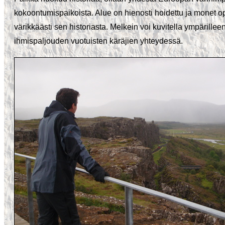
kokoontumispaikoista. Alue on hienosti hoidettu ja monet op
värikkäästi sen historiasta. Melkein voi kuvitella ympärillee
ihmispaljouden vuotuisten käräjien yhteydessä.