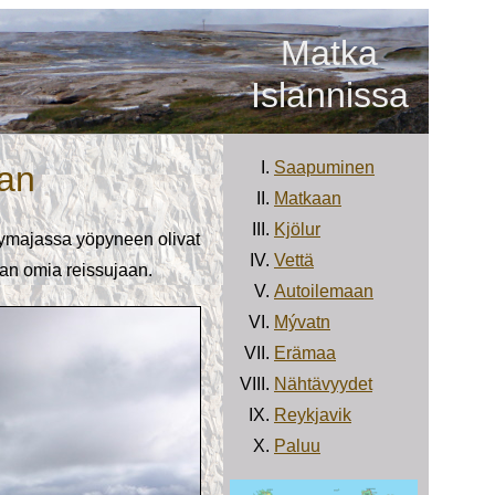
Matka
Islannissa
Saapuminen
aan
Matkaan
Kjölur
lymajassa yöpyneen olivat
Vettä
maan omia reissujaan.
Autoilemaan
Mývatn
Erämaa
Nähtävyydet
Reykjavik
Paluu