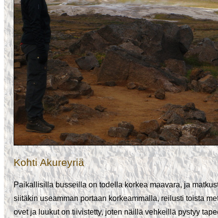
Kohti Akureyriä
Paikallisilla busseilla on todella korkea maavara, ja matkus
siitäkin useamman portaan korkeammalla, reilusti toista me
ovet ja luukut on tiivistetty, joten näillä vehkeillä pystyy tap