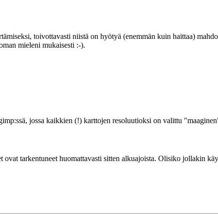
n piirtämiseksi, toivottavasti niistä on hyötyä (enemmän kuin haittaa) ma
en oman mieleni mukaisesti :-).
mp:ssä, jossa kaikkien (!) karttojen resoluutioksi on valittu "maaginen
t ovat tarkentuneet huomattavasti sitten alkuajoista. Olisiko jollakin k