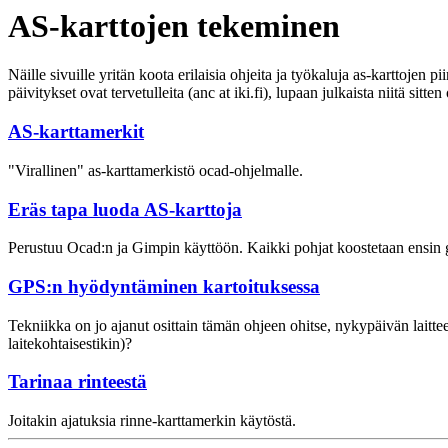
AS-karttojen tekeminen
Näille sivuille yritän koota erilaisia ohjeita ja työkaluja as-karttoje
päivitykset ovat tervetulleita (anc at iki.fi), lupaan julkaista niitä sitt
AS-karttamerkit
"Virallinen" as-karttamerkistö ocad-ohjelmalle.
Eräs tapa luoda AS-karttoja
Perustuu Ocad:n ja Gimpin käyttöön. Kaikki pohjat koostetaan ensin gi
GPS:n hyödyntäminen kartoituksessa
Tekniikka on jo ajanut osittain tämän ohjeen ohitse, nykypäivän laittee
laitekohtaisestikin)?
Tarinaa rinteestä
Joitakin ajatuksia rinne-karttamerkin käytöstä.