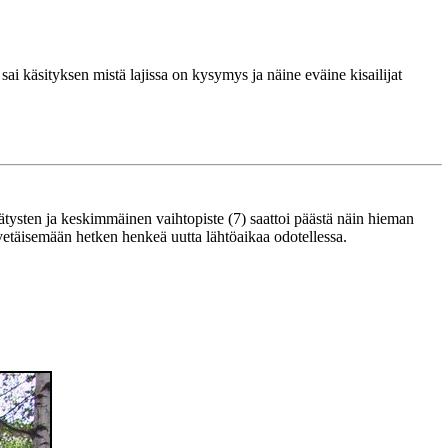
 käsityksen mistä lajissa on kysymys ja näine eväine kisailijat
ätysten ja keskimmäinen vaihtopiste (7) saattoi päästä näin hieman
n vetäisemään hetken henkeä uutta lähtöaikaa odotellessa.