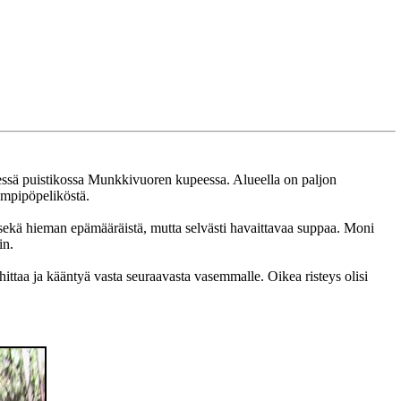
nessä puistikossa Munkkivuoren kupeessa. Alueella on paljon
 umpipöpeliköstä.
ä sekä hieman epämääräistä, mutta selvästi havaittavaa suppaa. Moni
in.
 ohittaa ja kääntyä vasta seuraavasta vasemmalle. Oikea risteys olisi