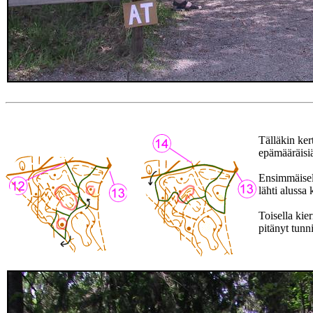
Tälläkin ker
epämääräisiä
Ensimmäisell
lähti alussa
Toisella kie
pitänyt tunni