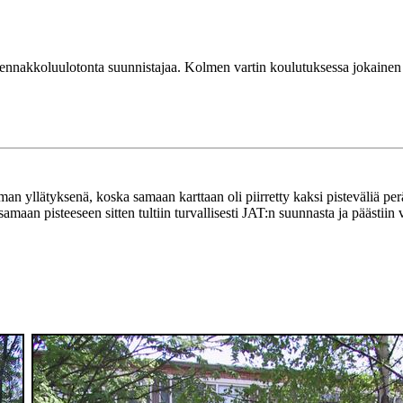
nakkoluulotonta suunnistajaa. Kolmen vartin koulutuksessa jokainen sai
n yllätyksenä, koska samaan karttaan oli piirretty kaksi pisteväliä per
 samaan pisteeseen sitten tultiin turvallisesti JAT:n suunnasta ja päästii