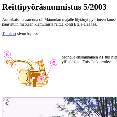
Reittipyöräsuunnistus 5/2003
Aurinkoisena aamuna oli Maunulan majalle löytänyt pyörineen kuusi en
päästettiin matkaan kiemuraista reittiä kohti Etelä-Haagaa.
Tulokset
sivun lopussa.
Monelle ensimmäinen AT tuli hiema
yllättämään. Toisella kierroksella