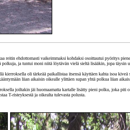
taa reitin ehdottomasti vaikeimmaksi kohdaksi osoittautui pyöritys pie
 polkuja, ja tuntui moni niitä löytävän vielä sieltä lisääkin, jopa täysin
ä kierroksella oli tärkeää paikallistaa itsensä käyttäen kahta isoa kive
 kääntymään liian aikaisin oikealle ylittäen supan yhtä polkua liian aikais
rroksella joiltakin jäi huomaamatta kartalle lisätty pieni polku, joka piti
staa T-risteyksestä ja oikealta tulevasta polusta.