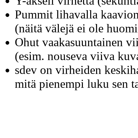
Y-akseli virhettä (sekunt
Pummit lihavalla kaavion
(näitä välejä ei ole huom
Ohut vaakasuuntainen vii
(esim. nouseva viiva kuv
sdev on virheiden keskih
mitä pienempi luku sen t